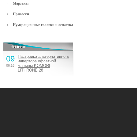
Марзаны
Присоски
Нумерационные головки и оснастка
09
Настройка альтернативного
инвертора офсетной
машины KOMORI
06.16
LITHRONE 28