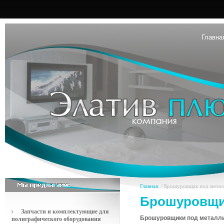
Главна
Главная
/ Брошуровщик под мета
Брошуровщи
Запчасти и комплектующие для
Брошуровщики под металл
полиграфического оборудования